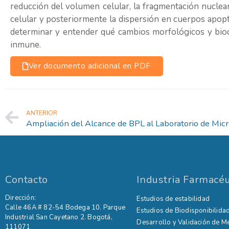
reducción del volumen celular, la fragmentación nucle
celular y posteriormente la dispersión en cuerpos apoptót
determinar y entender qué cambios morfológicos y bioqu
inmune.
Ver documento adicional en PDF
ANTERIOR
Ampliación del Alcance de BPL al Laboratorio de Micr
Contacto
Industria Farmacéu
Dirección:
Estudios de estabilidad
Calle 46A # 82-54 Bodega 10.
Parque
Estudios de Biodisponibilidad
Industrial San Cayetano 2. Bogotá,
Desarrollo y Validación de M
111071