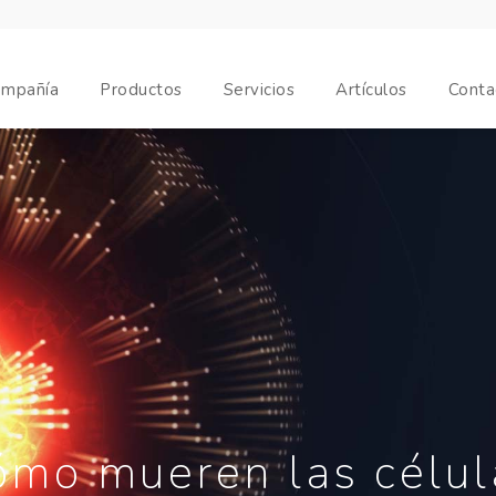
mpañía
Productos
Servicios
Artículos
Conta
ómo mueren las célul