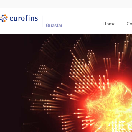
Home
Co
¿C