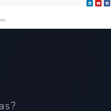
cto
as?